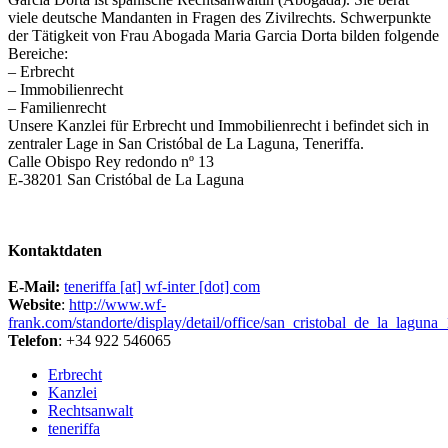
viele deutsche Mandanten in Fragen des Zivilrechts. Schwerpunkte
der Tätigkeit von Frau Abogada Maria Garcia Dorta bilden folgende
Bereiche:
– Erbrecht
– Immobilienrecht
– Familienrecht
Unsere Kanzlei für Erbrecht und Immobilienrecht i befindet sich in
zentraler Lage in San Cristóbal de La Laguna, Teneriffa.
Calle Obispo Rey redondo nº 13
E-38201 San Cristóbal de La Laguna
Kontaktdaten
E-Mail:
teneriffa [at] wf-inter [dot] com
Website
:
http://www.wf-
frank.com/standorte/display/detail/office/san_cristobal_de_la_laguna
Telefon
: +34 922 546065
Erbrecht
Kanzlei
Rechtsanwalt
teneriffa