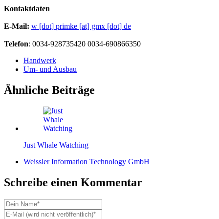
Kontaktdaten
E-Mail:
w [dot] primke [at] gmx [dot] de
Telefon
: 0034-928735420 0034-690866350
Handwerk
Um- und Ausbau
Ähnliche Beiträge
Just Whale Watching
Weissler Information Technology GmbH
Schreibe einen Kommentar