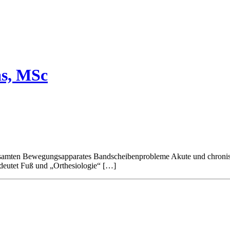
as, MSc
esamten Bewegungsapparates Bandscheibenprobleme Akute und chron
et Fuß und „Orthesiologie“ […]